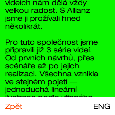
videích nám dělá vždy 
velkou radost. S Allianz 
jsme ji prožívali hned 
několikrát.
Pro tuto společnost jsme 
připravili již 3 série videí. 
Od prvních návrhů, přes 
scénáře až po jejich 
realizaci. Všechna vznikla 
ve stejném pojetí — 
jednoduchá lineární 
ilustrace podle vtipného 
scénáře s netradičním 
Zpět
ENG
příběhem, zvukové efekty 