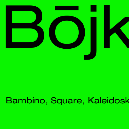
Bōjka
Bambíno, Square, Kaleidoskop