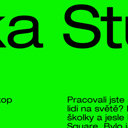
 
Stud
Pracovali jste někdy pro nejdůleži
lidi na světě? My ano. Díky proje
školky a jesle Bambíno a základní
Square. Bylo jasné, že z výsledk
být nadšené především děti.