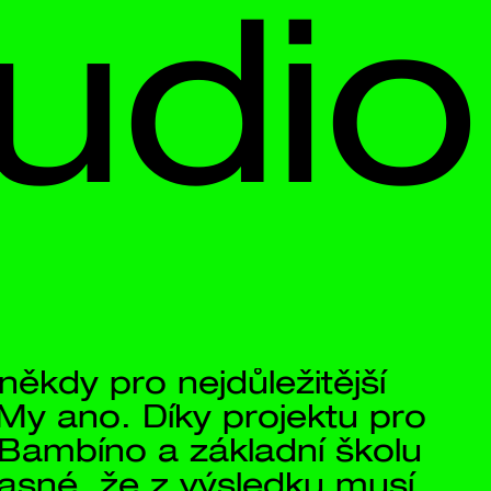
io
tější 
ktu pro 
 školu 
u musí 