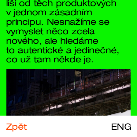
liší od těch produktových 
v jednom zásadním 
principu. Nesnažíme se 
vymyslet něco zcela 
nového, ale hledáme 
to autentické a jedinečné, 
co už tam někde je. 
Zpět
ENG